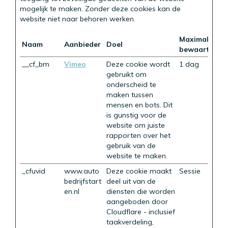
mogelijk te maken. Zonder deze cookies kan de
website niet naar behoren werken.
Maximale
Naam
Aanbieder
Doel
bewaartermij
__cf_bm
Vimeo
Deze cookie wordt
1 dag
gebruikt om
onderscheid te
maken tussen
mensen en bots. Dit
is gunstig voor de
website om juiste
rapporten over het
gebruik van de
website te maken.
_cfuvid
www.auto
Deze cookie maakt
Sessie
bedrijfstart
deel uit van de
en.nl
diensten die worden
aangeboden door
Cloudflare - inclusief
taakverdeling,