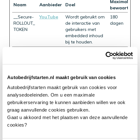
Maximale
Naam
Aanbieder
Doel
bewaartermij
__Secure-
YouTube
Wordt gebruikt om
180
ROLLOUT_
de interactie van
dagen
TOKEN
gebruikers met
embedded inhoud
bij te houden.
__Secure-
YouTube
Bewaart de
Sessie
YEC
voorkeuren van de
videospeler van de
gebruiker met
ingesloten YouTube-
Autobedrijfstarten.nl maakt gebruik van cookies
video
Autobedrijfstarten maakt gebruik van cookies voor
__Secure-
YouTube
Wordt gebruikt om
180
analysedoeleinden. Om u een maximale
YNID
de interactie van
dagen
gebruikerservaring te kunnen aanbieden willen we ook
gebruikers met
graag aanvullende cookies gebruiken.
embedded inhoud
bij te houden.
Gaat u akkoord met het plaatsen van deze aanvullende
cookies?
LAST_RES
YouTube
Wordt gebruikt om
Sessie
ULT_ENTRY
de interactie van
_KEY
gebruikers met