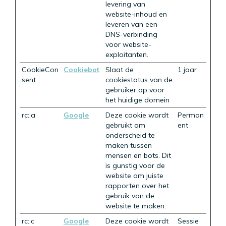
levering van
website-inhoud en
leveren van een
DNS-verbinding
voor website-
exploitanten.
CookieCon
Cookiebot
Slaat de
1 jaar
sent
cookiestatus van de
gebruiker op voor
het huidige domein
rc::a
Google
Deze cookie wordt
Perman
gebruikt om
ent
onderscheid te
maken tussen
mensen en bots. Dit
is gunstig voor de
website om juiste
rapporten over het
gebruik van de
website te maken.
rc::c
Google
Deze cookie wordt
Sessie