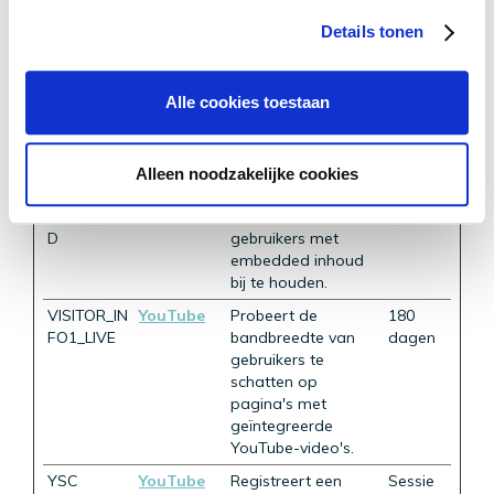
embedded inhoud
Details tonen
bij te houden.
LogsDatab
YouTube
Wordt gebruikt om
Perman
aseV2:V#||
de interactie van
ent
Alle cookies toestaan
LogsReque
gebruikers met
stsStore
embedded inhoud
bij te houden.
Alleen noodzakelijke cookies
TESTCOOK
YouTube
Wordt gebruikt om
1 dag
IESENABLE
de interactie van
D
gebruikers met
embedded inhoud
bij te houden.
VISITOR_IN
YouTube
Probeert de
180
FO1_LIVE
bandbreedte van
dagen
gebruikers te
schatten op
pagina's met
geïntegreerde
YouTube-video's.
YSC
YouTube
Registreert een
Sessie