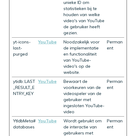
unieke ID om
statistieken bij te
houden van welke
video's van YouTube
de gebruiker heeft
gezien.
yt-icons-
YouTube
Noodzakelijk voor
Perman
last-
de implementatie
ent
purged
en functionaliteit
van YouTube-
video's op de
website.
ytidb::LAST
YouTube
Bewaart de
Perman
_RESULT_E
voorkeuren van de
ent
NTRY_KEY
videospeler van de
gebruiker met
ingesloten YouTube-
video
YtIdbMeta#
YouTube
Wordt gebruikt om
Perman
databases
de interactie van
ent
gebruikers met